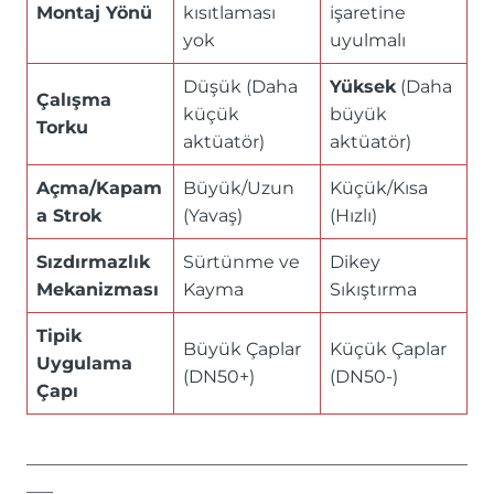
Montaj Yönü
kısıtlaması
işaretine
yok
uyulmalı
Düşük (Daha
Yüksek
(Daha
Çalışma
küçük
büyük
Torku
aktüatör)
aktüatör)
Açma/Kapam
Büyük/Uzun
Küçük/Kısa
a Strok
(Yavaş)
(Hızlı)
Sızdırmazlık
Sürtünme ve
Dikey
Mekanizması
Kayma
Sıkıştırma
Tipik
Büyük Çaplar
Küçük Çaplar
Uygulama
(DN50+)
(DN50-)
Çapı
—————————————————————————
—–