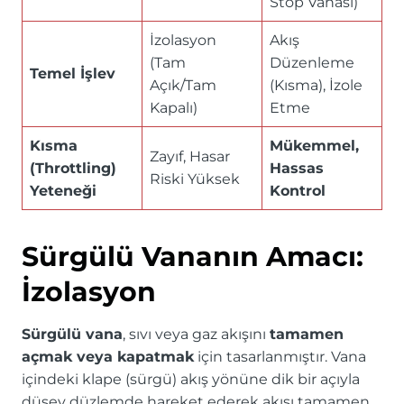
Stop Vanası)
İzolasyon
Akış
(Tam
Düzenleme
Temel İşlev
Açık/Tam
(Kısma), İzole
Kapalı)
Etme
Kısma
Mükemmel,
Zayıf, Hasar
(Throttling)
Hassas
Riski Yüksek
Yeteneği
Kontrol
Sürgülü Vananın Amacı:
İzolasyon
Sürgülü vana
, sıvı veya gaz akışını
tamamen
açmak veya kapatmak
için tasarlanmıştır. Vana
içindeki klape (sürgü) akış yönüne dik bir açıyla
düşey düzlemde hareket ederek akışı tamamen