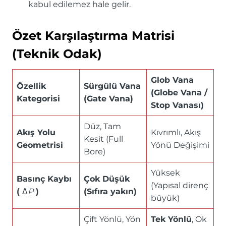
kabul edilemez hale gelir.
Özet Karşılaştırma Matrisi
(Teknik Odak)
Glob Vana
Özellik
Sürgülü Vana
(Globe Vana /
Kategorisi
(Gate Vana)
Stop Vanası)
Düz, Tam
Akış Yolu
Kıvrımlı, Akış
Kesit (Full
Geometrisi
Yönü Değişimi
Bore)
Yüksek
Basınç Kaybı
Çok Düşük
(Yapısal direnç
(
Δ
P
)
(Sıfıra yakın)
büyük)
Çift Yönlü, Yön
Tek Yönlü
, Ok